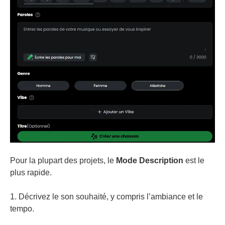
Pour la plupart des projets, le
Mode Description
est le
plus rapide.
1. Décrivez le son souhaité, y compris l’ambiance et le
tempo.